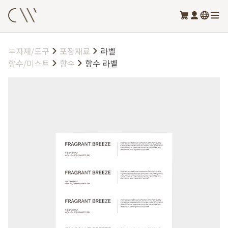
부자재/도구
포장재료
라벨
향수/미스트
향수
향수 라벨