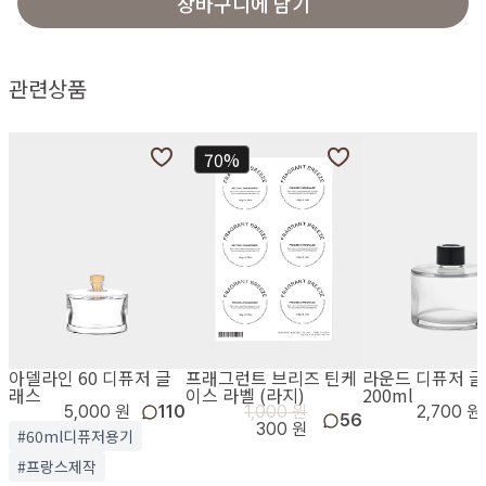
장바구니에 담기
관련상품
70%
아델라인 60 디퓨저 글
프래그런트 브리즈 틴케
라운드 디퓨저 
래스
이스 라벨 (라지)
200ml
5,000 원
110
1,000 원
2,700 원
56
300 원
#60ml디퓨저용기
#프랑스제작