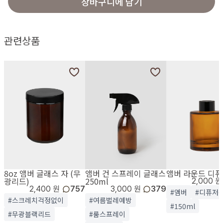
장바구니에 담기
관련상품
8oz 앰버 글래스 자 (무
앰버 건 스프레이 글래스
앰버 라운드 디퓨저
광리드)
250ml
2,000 원
2,400 원
757
3,000 원
379
#앰버
#디퓨저
#스크레치걱정없이
#여름벌레예방
#150ml
#무광블랙리드
#룸스프레이