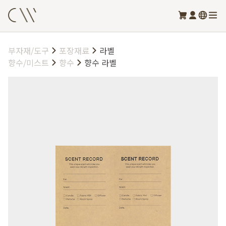
부자재/도구
포장재료
라벨
향수/미스트
향수
향수 라벨