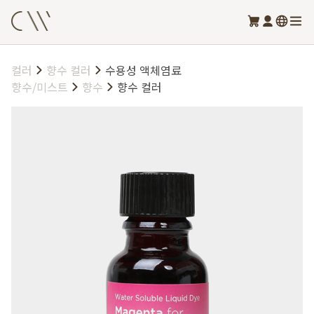
컬러
향수 컬러
수용성 액체염료
향수/미스트
향수
향수 컬러