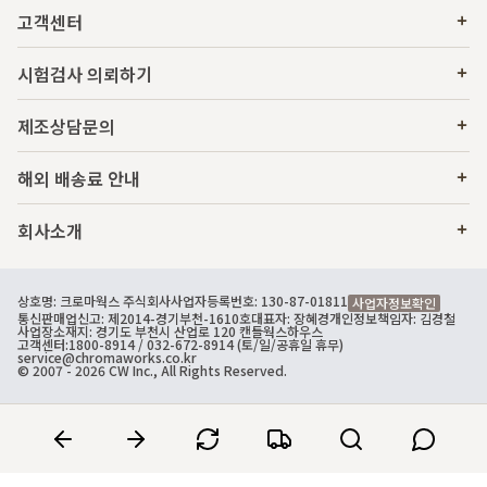
고객센터
시험검사 의뢰하기
제조상담문의
해외 배송료 안내
회사소개
상호명: 크로마웍스 주식회사
사업자등록번호: 130-87-01811
사업자정보확인
통신판매업신고: 제2014-경기부천-1610호
대표자: 장혜경
개인정보책임자: 김경철
사업장소재지: 경기도 부천시 산업로 120 캔들웍스하우스
고객센터:
1800-8914
/ 032-672-8914 (토/일/공휴일 휴무)
service@chromaworks.co.kr
© 2007 - 2026 CW Inc., All Rights Reserved.