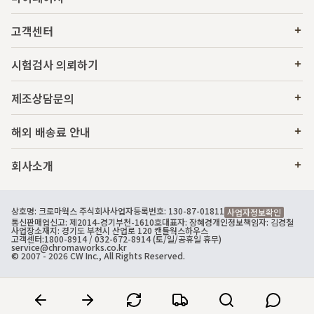
고객센터
시험검사 의뢰하기
제조상담문의
해외 배송료 안내
회사소개
상호명: 크로마웍스 주식회사
사업자등록번호: 130-87-01811
사업자정보확인
통신판매업신고: 제2014-경기부천-1610호
대표자: 장혜경
개인정보책임자: 김경철
사업장소재지: 경기도 부천시 산업로 120 캔들웍스하우스
고객센터:
1800-8914
/ 032-672-8914 (토/일/공휴일 휴무)
service@chromaworks.co.kr
© 2007 - 2026 CW Inc., All Rights Reserved.