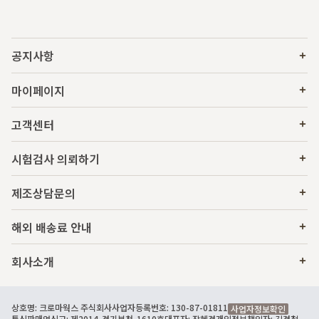
공지사항
마이페이지
고객센터
시험검사 의뢰하기
제조상담문의
해외 배송료 안내
회사소개
상호명: 크로마웍스 주식회사
사업자등록번호: 130-87-01811
사업자정보확인
통신판매업신고: 제2014-경기부천-1610호
대표자: 장혜경
개인정보책임자: 김경철