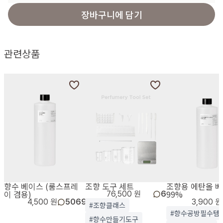
장바구니에 담기
관련상품
향수 베이스 (룸스프레
조향 도구 세트
조향용 에탄올 
이 겸용)
99%
76,500 원
6
4,500 원
5069
3,900 원
#조향클래스
#향수공방필수템
#향수만들기도구