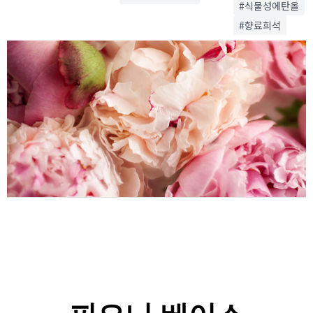
#식물성에탄올
#향료희석