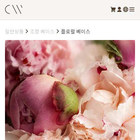
일반상품
조향 베이스
플로럴 베이스