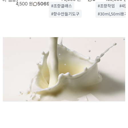
4,500 원
5069
#조향클래스
#조향작업
#4
#향수만들기도구
#30ml,50ml용