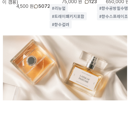
이 겸용)
75,000 원
123
650,000 원
4,500 원
5072
#리뉴얼
#향수공방필수템
#트레이패키지포함
#향수스프레이조
#향수컬러