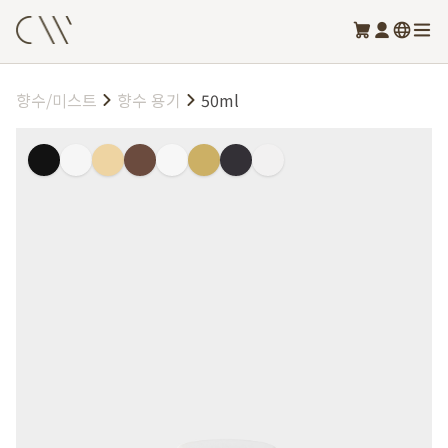
향수/미스트
향수 용기
50ml