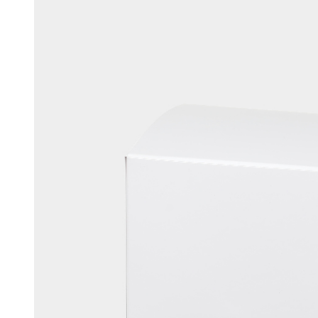
머스크
우디
앰버
Custom Blend Service
구어망드
브랜드 타입
CW 시그니처
알러젠 프리