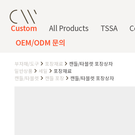
Custom
All Products
TSSA
C
OEM/ODM 문의
부자재/도구
포장재료
캔들/타블렛 포장상자
CW 커스텀 블렌드
CW 커스텀 프래그런스
CW 커
프래그런
천연
조향 베
조향 케
컬
향
일반상품
세일
포장재료
스오일
원료
이스
미컬
러
미
캔들/타블렛
캔들 포장
캔들/타블렛 포장상자
CW 커스텀 블렌드 서비스는 CW
접 조합해 나만의 포뮬러를 설계
프래그런스오일
드 전용 향료로 제작되어 향수, 
프래그런스 오일 키트
다.
시트러스
프루티
싱글 플로럴
플로럴 부케
허브