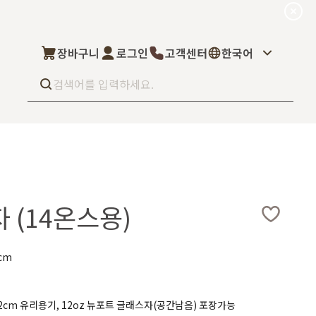
장바구니
로그인
고객센터
한국어
Best seller
What’s new
Select
상품후기
컬을 고객님이 직
상품문의
 (14온스용)
주문/배송문의
5kg부터 브랜
오프라인 스토어
완벽 지원해드립니
cm
도매신청
딜러모집
Custom Fragrance
2.2cm 유리용기, 12oz 뉴포트 글래스자(공간남음) 포장가능