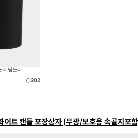
 블랙 텀블러
202
화이트 캔들 포장상자 (무광/보호용 속골지포함