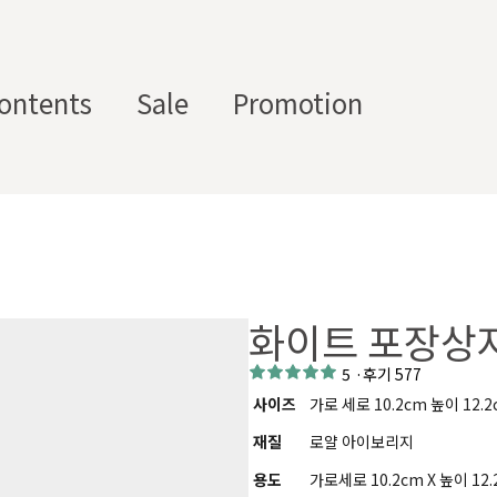
ontents
Sale
Promotion
스텀 향수용기
디퓨
부자
수/
캔들/
바디
세
저/석
재/도
스트
타블렛
케어
일
고
구
에서 제공하는 프래그런스 오일, 천연 원료, 조향 베이스, 조향 케미
화이트 포장상자
하면, 그 비율 그대로 향료를 배합·생산해 드리는 서비스입니다. 최소
디퓨저, 룸 스프레이 등 다양한 제품에 활용할 수 있도록 서류까지 
5
·
후기 577
사이즈
가로 세로 10.2cm 높이 12.2
재질
로얄 아이보리지
용도
가로세로 10.2cm X 높이 1