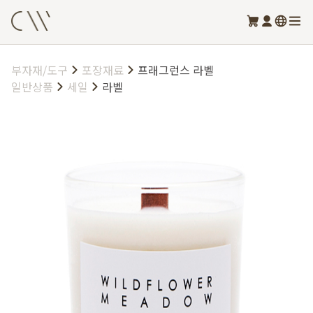
부자재/도구
포장재료
프래그런스 라벨
일반상품
세일
라벨