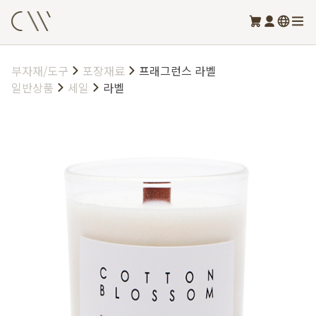
부자재/도구
포장재료
프래그런스 라벨
일반상품
세일
라벨