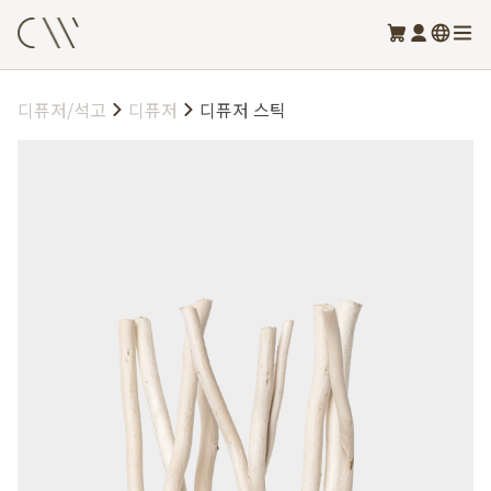
디퓨저/석고
디퓨저
디퓨저 스틱