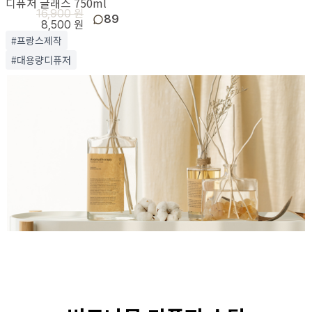
디퓨저 글래스 750ml
16,900 원
89
8,500 원
#프랑스제작
#대용량디퓨저