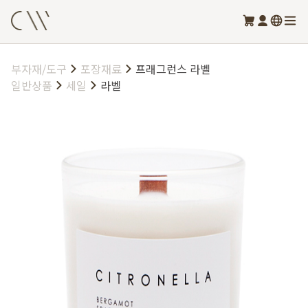
부자재/도구
포장재료
프래그런스 라벨
일반상품
세일
라벨