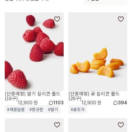
(단종예정) 딸기 실리콘 몰드
(단종예정) 귤 실리콘 몰드
(16구)
(20구)
12,900 원
1103
12,900 원
394
#새콤달콤
#향긋한
#딸기
#귤조각