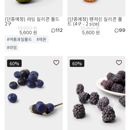
(단종예정) 라임 실리콘 몰드
(단종예정) 탠저린 실리콘 몰
2구
드 (4구 - 2 size)
13,900 원
13,900 원
112
99
5,600 원
5,600 원
#여름과일몰드
#레몬
#라임
60%
60%