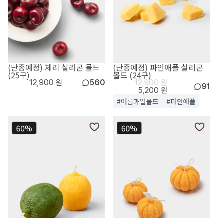
(단종예정) 체리 실리콘 몰드
(단종예정) 파인애플 실리콘
(25구)
몰드 (24구)
12,900 원
560
12,900 원
91
5,200 원
#여름과일몰드
#파인애플
60%
60%