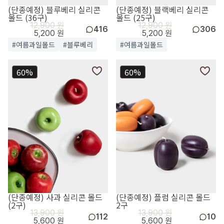
(단종예정) 블루베리 실리콘
(단종예정) 블랙베리 실리콘
몰드 (36구)
몰드 (25구)
12,900 원
12,900 원
416
306
5,200 원
5,200 원
#여름과일몰드
#블루베리
#여름과일몰드
60%
60%
(단종예정) 사과 실리콘 몰드
(단종예정) 플럼 실리콘 몰드
(2구)
2구
13,900 원
13,900 원
112
10
5,600 원
5,600 원