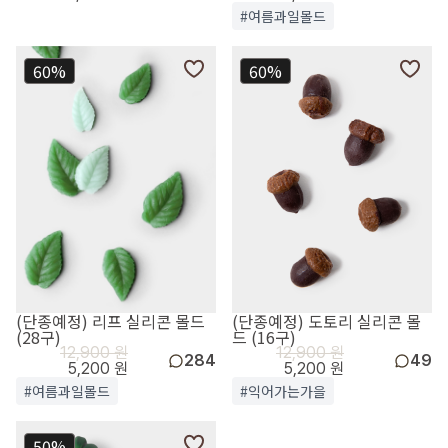
#여름과일몰드
60%
60%
(단종예정) 리프 실리콘 몰드
(단종예정) 도토리 실리콘 몰
(28구)
드 (16구)
12,900 원
12,900 원
284
49
5,200 원
5,200 원
#여름과일몰드
#익어가는가을
50%