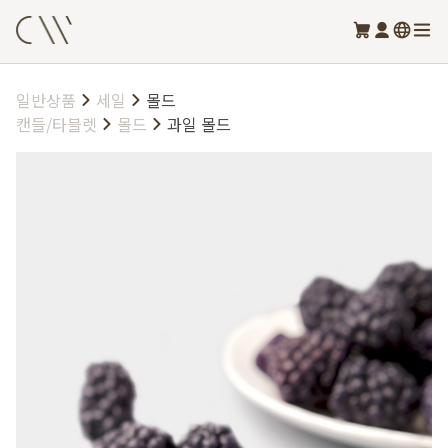
일반상품
세일
몰드
캔들/타블렛
몰드
과일 몰드