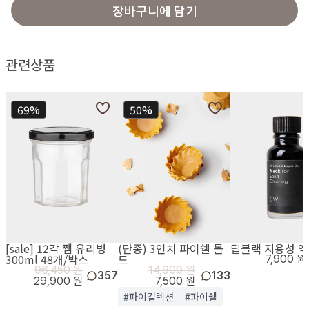
장바구니에 담기
관련상품
69%
50%
[sale] 12각 쨈 유리병
(단종) 3인치 파이쉘 몰
딥블랙 지용성 
300ml 48개/박스
드
7,900 원
96,450 원
14,900 원
357
133
29,900 원
7,500 원
#파이컬렉션
#파이쉘