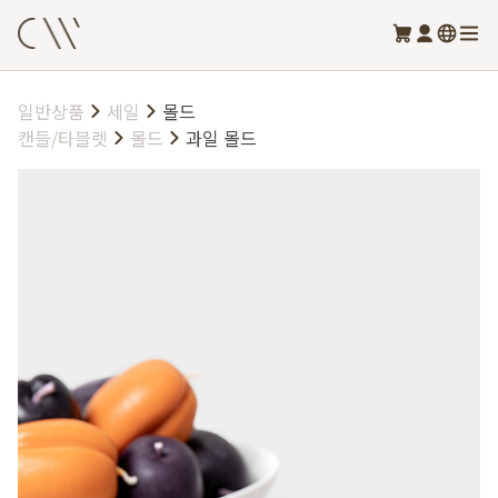
일반상품
세일
몰드
캔들/타블렛
몰드
과일 몰드