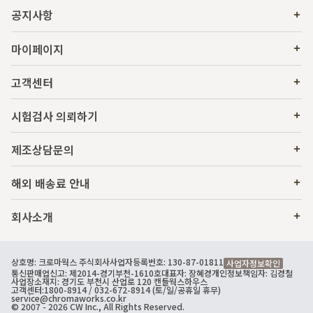
공지사항
마이페이지
고객센터
시험검사 의뢰하기
제조상담문의
해외 배송료 안내
회사소개
상호명: 크로마웍스 주식회사
사업자등록번호: 130-87-01811
사업자정보확인
통신판매업신고: 제2014-경기부천-1610호
대표자: 장혜경
개인정보책임자: 김경철
사업장소재지: 경기도 부천시 산업로 120 캔들웍스하우스
고객센터:
1800-8914
/ 032-672-8914 (토/일/공휴일 휴무)
service@chromaworks.co.kr
© 2007 - 2026 CW Inc., All Rights Reserved.