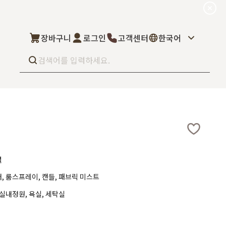
장바구니
로그인
고객센터
한국어
Best seller
What’s new
Select
상품후기
컬을 고객님이 직
상품문의
주문/배송문의
5kg부터 브랜
럴
오프라인 스토어
완벽 지원해드립니
, 룸스프레이, 캔들, 패브릭 미스트
도매신청
딜러모집
 실내정원, 욕실, 세탁실
Custom Fragrance