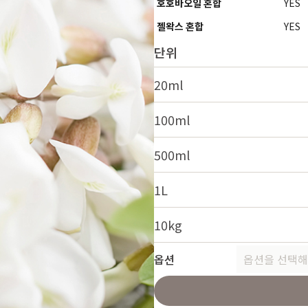
호호바오일 혼합
YES
젤왁스 혼합
YES
단위
20ml
100ml
500ml
1L
10kg
옵션
옵션을 선택해