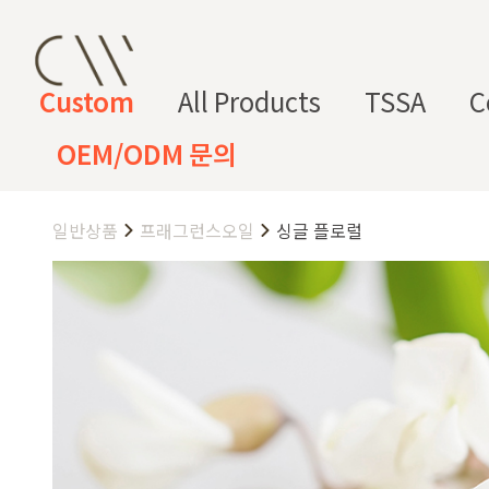
Custom
All Products
TSSA
C
OEM/ODM 문의
일반상품
프래그런스오일
싱글 플로럴
CW 커스텀 블렌드
CW 커스텀 프래그런스
CW 커
프래그런
천연
조향 베
조향 케
컬
향
스오일
원료
이스
미컬
러
미
CW 커스텀 블렌드 서비스는 CW
접 조합해 나만의 포뮬러를 설계
프래그런스오일
드 전용 향료로 제작되어 향수, 
프래그런스 오일 키트
다.
시트러스
프루티
싱글 플로럴
플로럴 부케
허브