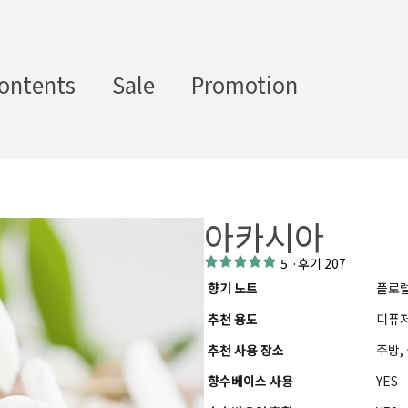
ontents
Sale
Promotion
스텀 향수용기
디퓨
부자
수/
캔들/
바디
세
저/석
재/도
아카시아
스트
타블렛
케어
일
고
구
에서 제공하는 프래그런스 오일, 천연 원료, 조향 베이스, 조향 케미
5
·
후기 207
하면, 그 비율 그대로 향료를 배합·생산해 드리는 서비스입니다. 최소
향기 노트
플로
디퓨저, 룸 스프레이 등 다양한 제품에 활용할 수 있도록 서류까지 
추천 용도
디퓨저
추천 사용 장소
주방,
향수베이스 사용
YES