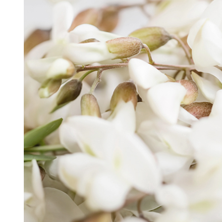
머스크
우디
앰버
Custom Blend Service
구어망드
브랜드 타입
CW 시그니처
알러젠 프리