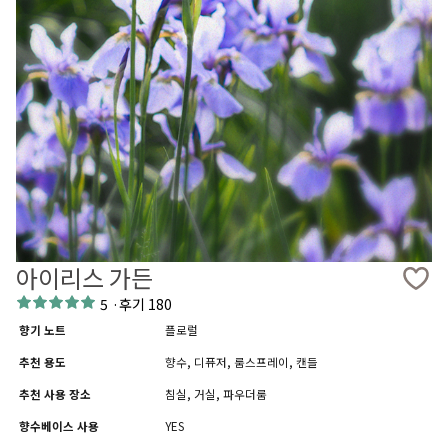
아이리스 가든
5
·
후기 180
향기 노트
플로럴
추천 용도
향수, 디퓨저, 룸스프레이, 캔들
추천 사용 장소
침실, 거실, 파우더룸
향수베이스 사용
YES