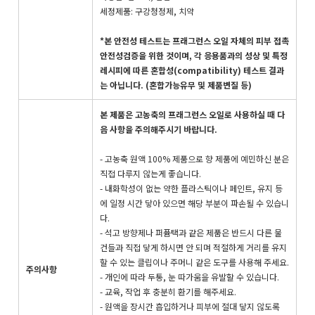
세정제품: 구강청정제, 치약
*본 안전성 테스트는 프래그런스 오일 자체의 피부 접촉
안전성검증을 위한 것이며, 각 응용품과의 성상 및 특정
레시피에 따른 혼합성(compatibility) 테스트 결과
는 아닙니다. (혼합가능유무 및 제품변질 등)
본 제품은 고농축의 프래그런스 오일로 사용하실 때 다
음 사항을 주의해주시기 바랍니다.
- 고농축 원액 100% 제품으로 향 제품에 예민하신 분은
직접 다루지 않는게 좋습니다.
- 내화학성이 없는 약한 플라스틱이나 페인트, 유지 등
에 일정 시간 닿아 있으면 해당 부분이 파손될 수 있습니
다.
- 석고 방향제나 퍼퓸택과 같은 제품은 반드시 다른 물
건들과 직접 닿게 하시면 안 되며 적절하게 거리를 유지
할 수 있는 클립이나 주머니 같은 도구를 사용해 주세요.
주의사항
- 개인에 따라 두통, 눈 따가움을 유발할 수 있습니다.
- 교육, 작업 후 충분히 환기를 해주세요.
- 원액을 장시간 흡입하거나 피부에 절대 닿지 않도록