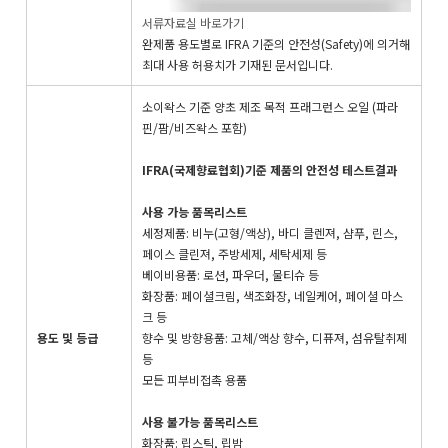
서류자료실 바로가기
완제품 용도별로 IFRA 기준의 안전성(Safety)에 의거해
최대 사용 허용치가 기재된 문서입니다.
소이왁스 기준 양초 제조 목적 프래그런스 오일 (파라
핀/팜/비즈왁스 포함)
IFRA(국제향료협회)기준 제품의 안전성 테스트결과
사용 가능 품목리스트
세정제품: 비누(고형/액상), 바디 클렌져, 샴푸, 린스,
페이스 클린져, 주방세제, 세탁세제 등
베이비용품: 로션, 파우더, 물티슈 등
화장품: 페이셜크림, 색조화장, 네일케어, 페이셜 마스
크 등
용도 및 등급
향수 및 방향용품: 고체/액상 향수, 디퓨져, 섬유탈취제
등
모든 피부비접촉 용품
사용 불가능 품목리스트
화장품: 립스틱, 립밤