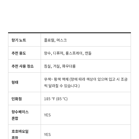
향기 노트
플로럴, 머스크
추천 용도
향수, 디퓨저, 룸스프레이, 캔들
추천 사용 장소
침실, 거실, 파우더룸
무색~ 황색 액체 (향에 따라 색상이 있으며 입고 시 조금
형태
씩 달라질 수 있습니다.)
인화점
185 ℉ (85 ℃)
향수베이스
YES
혼합
호호바오일
YES
혼합