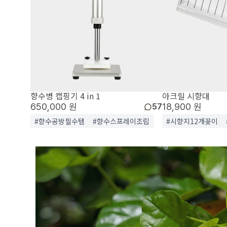
향수병 캡핑기 4 in 1
아크릴 시향대
650,000 원
18,900 원
57
#향수공방필수템
#향수스프레이조립
#시향지12개꽂이