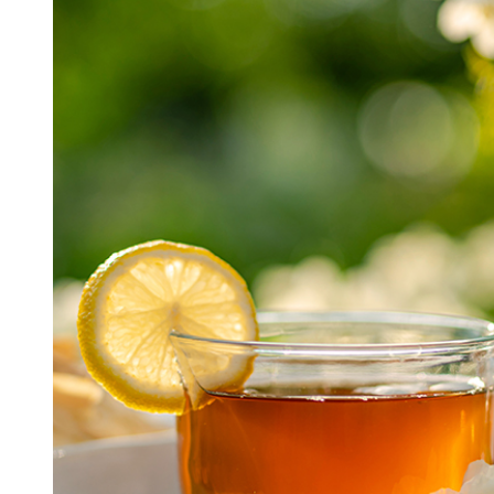
머스크
우디
앰버
Custom Blend Service
구어망드
브랜드 타입
CW 시그니처
알러젠 프리