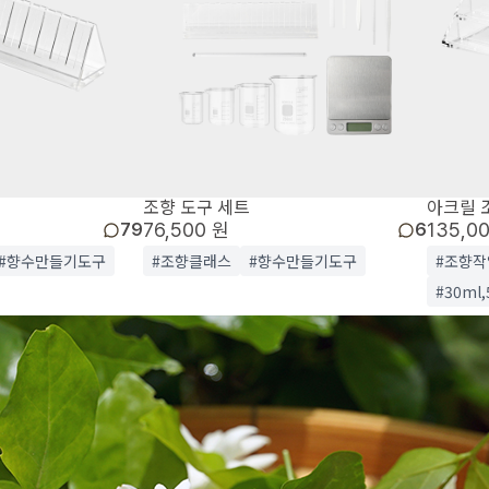
조향 도구 세트
아크릴 
76,500 원
135,0
79
6
#향수만들기도구
#조향클래스
#향수만들기도구
#조향작
#30ml