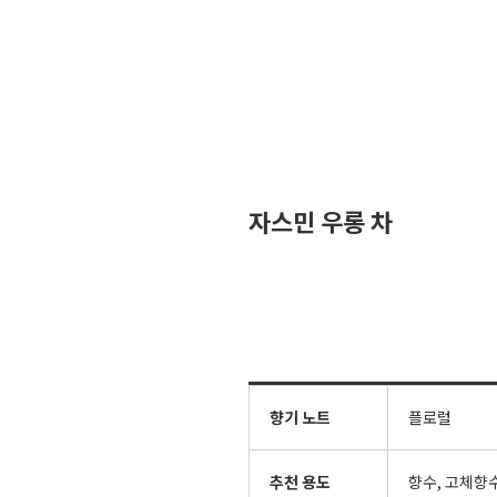
자스민 우롱 차
향기 노트
플로럴
추천 용도
향수, 고체향