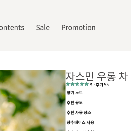
ontents
Sale
Promotion
스텀 향수용기
디퓨
부자
수/
캔들/
바디
세
저/석
재/도
자스민 우롱 차
스트
타블렛
케어
일
고
구
에서 제공하는 프래그런스 오일, 천연 원료, 조향 베이스, 조향 케미
5
·
후기 55
하면, 그 비율 그대로 향료를 배합·생산해 드리는 서비스입니다. 최소
향기 노트
디퓨저, 룸 스프레이 등 다양한 제품에 활용할 수 있도록 서류까지 
추천 용도
추천 사용 장소
향수베이스 사용