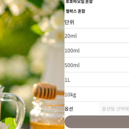
호호바오일 혼합
젤왁스 혼합
단위
20ml
100ml
500ml
1L
10kg
옵션
옵션을 선택해