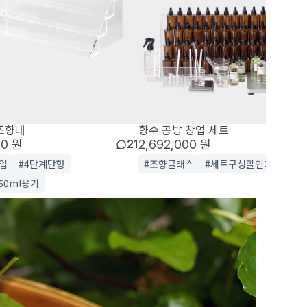
조향대
향수 공방 창업 세트
00 원
2,692,000 원
21
업
#4단계단형
#조향클래스
#세트구성할인가
,50ml용기