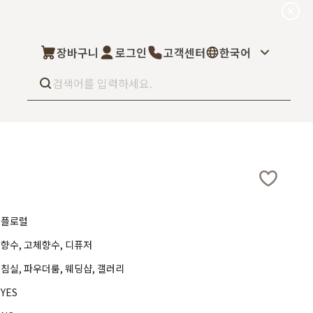
장바구니
로그인
고객센터
한국어
Best seller
What’s new
Select
상품후기
컬을 고객님이 직
상품문의
주문/배송문의
5kg부터 브랜
플로럴
오프라인 스토어
완벽 지원해드립니
향수, 고체향수, 디퓨저
도매신청
딜러모집
침실, 파우더룸, 웨딩샵, 갤러리
YES
Custom Fragrance