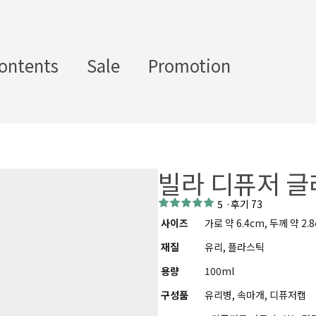
ontents
Sale
Promotion
스텀 향수용기
디퓨
부자
수/
캔들/
바디
세
저/석
재/도
빌라 디퓨저 글래
스트
타블렛
케어
일
고
구
에서 제공하는 프래그런스 오일, 천연 원료, 조향 베이스, 조향 케미
5
·
후기 73
하면, 그 비율 그대로 향료를 배합·생산해 드리는 서비스입니다. 최소
사이즈
가로 약 6.4cm, 두께 약 2.
디퓨저, 룸 스프레이 등 다양한 제품에 활용할 수 있도록 서류까지 
재질
유리, 플라스틱
용량
100ml
구성품
유리병, 속마개, 디퓨저캡