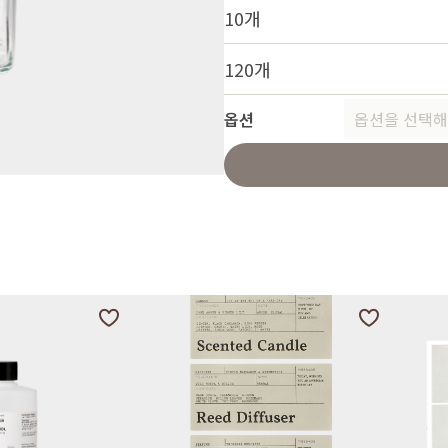
10개
120개
옵션
옵션을 선택해