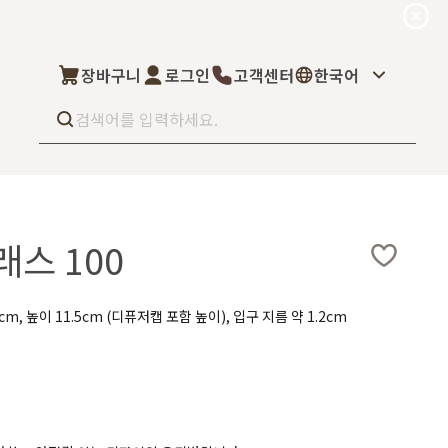
장바구니
로그인
고객센터
한국어
Best seller
What’s new
스 100
Select
상품후기
컬을 고객님이 직
상품문의
주문/배송문의
5kg부터 브랜
8cm, 높이 11.5cm (디퓨저캡 포함 높이), 입구 지름 약 1.2cm
오프라인 스토어
완벽 지원해드립니
도매신청
딜러모집
Custom Fragrance