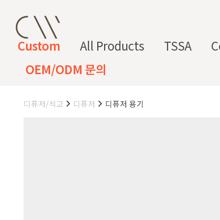
Custom
All Products
TSSA
C
OEM/ODM 문의
디퓨저/석고
디퓨저
디퓨저 용기
CW 커스텀 블렌드
CW 커스텀 프래그런스
CW 커
프래그런
천연
조향 베
조향 케
컬
향
스오일
원료
이스
미컬
러
미
CW 커스텀 블렌드 서비스는 CW
접 조합해 나만의 포뮬러를 설계
프래그런스오일
드 전용 향료로 제작되어 향수, 
프래그런스 오일 키트
다.
시트러스
프루티
싱글 플로럴
플로럴 부케
허브