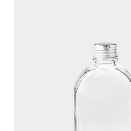
머스크
우디
앰버
Custom Blend Service
구어망드
브랜드 타입
CW 시그니처
알러젠 프리