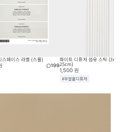
디스페이스 라벨 (스몰)
화이트 디퓨저 섬유 스틱 (3mm x
25cm)
원
199
1,500 원
1
#무알콜디퓨저