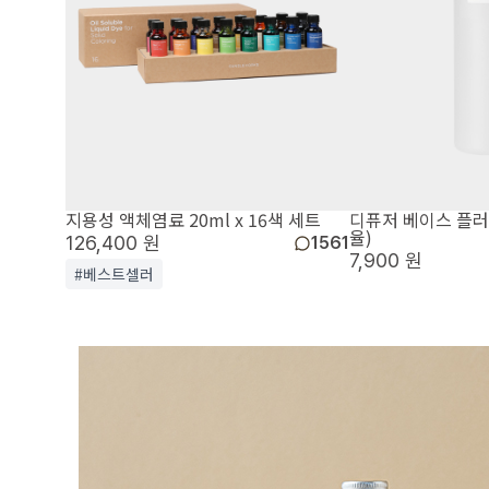
지용성 액체염료 20ml x 16색 세트
디퓨저 베이스 플러스
율)
126,400 원
1561
7,900 원
#베스트셀러